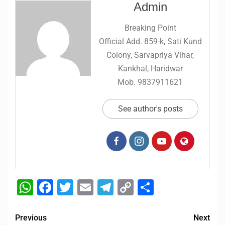
Admin
Breaking Point
Official Add. 859-k, Sati Kund
Colony, Sarvapriya Vihar,
Kankhal, Haridwar
Mob. 9837911621
See author's posts
WhatsApp
Facebook
Twitter
Email
Telegram
Copy
Share
Link
Previous
Next