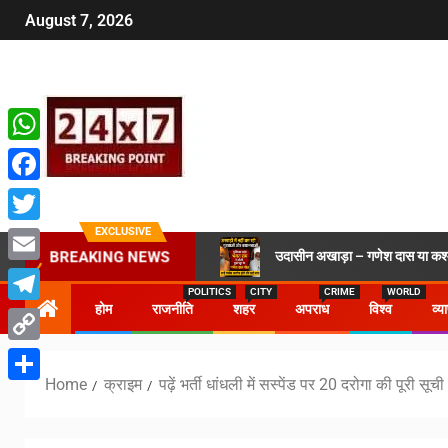
August 7, 2026
WhatsApp
Facebook
EXCLUSIVE
Twitter
उदासीन अखाड़ा – गणेश दास या कश्मी
BREAKING NEWS
Email
POLITICS
CITY
CRIME
WORLD
होम
राजनीति
शहर
अपराध
विश्व
व्य
Telegram
Copy
Home
क्राइम
पढ़ें भर्ती धांधली में सस्पेंड पर 20 दरोगा की पूरी सूची
Link
Share