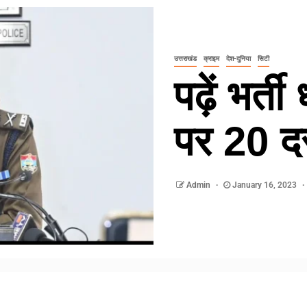
उत्तराखंड
क्राइम
देश-दुनिया
सिटी
पढ़ें भर्ती
पर 20 दर
Admin
January 16, 2023