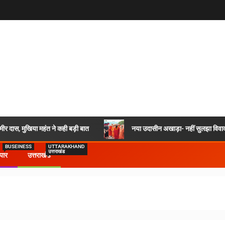
र दास, मुखिया महंत ने कही बड़ी बात
नया उदासीन अखाड़ा- नहीं सुलझा विवाद,
BUSEINESS
UTTARAKHAND
उत्तराखंड
ापार
उत्तराखंड