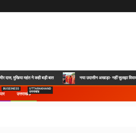
र दास, मुखिया महंत ने कही बड़ी बात
नया उदासीन अखाड़ा- नहीं सुलझा विवाद,
BUSEINESS
UTTARAKHAND
उत्तराखंड
ापार
उत्तराखंड