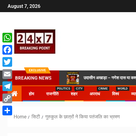
August 7, 2026
WhatsApp
Facebook
EXCLUSIVE
Twitter
उदासीन अखाड़ा – गणेश दास या कश्मी
BREAKING NEWS
Email
POLITICS
CITY
CRIME
WORLD
होम
राजनीति
शहर
अपराध
विश्व
व्य
Telegram
Copy
Home
सिटी
गुरुकुल के छात्रों ने किया पतंजलि का भ्रमण
Link
Share