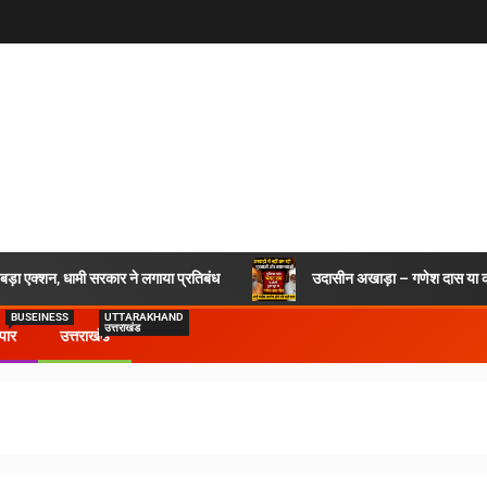
र बड़ा एक्शन, धामी सरकार ने लगाया प्रतिबंध
उदासीन अखाड़ा – गणेश दास या कश
BUSEINESS
UTTARAKHAND
उत्तराखंड
ापार
उत्तराखंड