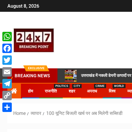
August 8, 2026
WhatsApp
Facebook
EXCLUSIVE
Twitter
उत्तराखंड में नकली डेयरी उत्पादों प
BREAKING NEWS
Email
POLITICS
CITY
CRIME
WORLD
होम
राजनीति
शहर
अपराध
विश्व
व्य
Telegram
Copy
Home
व्यापार
100 यूनिट बिजली खर्च पर अब मिलेगी सब्सिडी
Link
Share