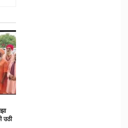
लझा
ी उठी