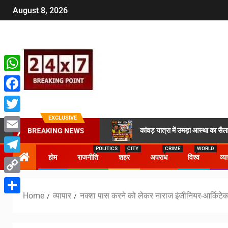
August 8, 2026
WhatsApp
Facebook
EXCLUSIVE
Twitter
कांवड़ यात्रा में उमड़ा आस्था का 
BREAKING NEWS
Email
POLITICS
CITY
CRIME
WORLD
होम
राजनीति
शहर
अपराध
विश्व
व्य
Telegram
Copy
Home
व्यापार
नक्शा पास करने को लेकर नाराज इंजीनियर-आर्किटेक
Link
Share