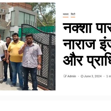
व्यापार
सिटी
नक्शा प
नाराज इं
और प्रा
Admin
June 3, 2024
1 m