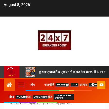
August 8, 2026
कुशल प्रशासनिक प्रबंधन से कावड़ मेला हो रहा दिव्य एवं भव्य
होम
राजनीति
शहर
अपराध
POLITICS
CITY
CRIME
UTTARAKHAND
विश्व
व्यापार
उत्तराखंड
WORLD
BUSEINESS
उत्तराखंड
Home
Sample Page
Suraj panwar