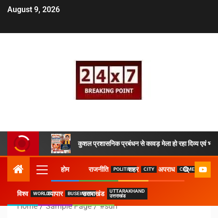
August 9, 2026
कुशल प्रशासनिक प्रबंधन से कावड़ मेला हो रहा दिव्य एवं भव्य
होम
राजनीति
शहर
अपराध
POLITICS
CITY
CRIME
UTTARAKHAND
विश्व
व्यापार
उत्तराखंड
WORLD
BUSEINESS
उत्तराखंड
Home
Sample Page
#sdrf