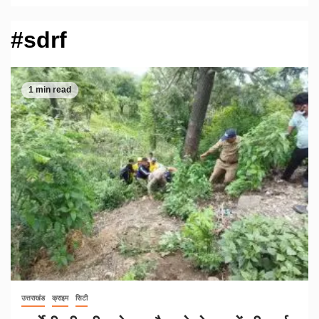
#sdrf
1 min read
उत्तराखंड
क्राइम
सिटी