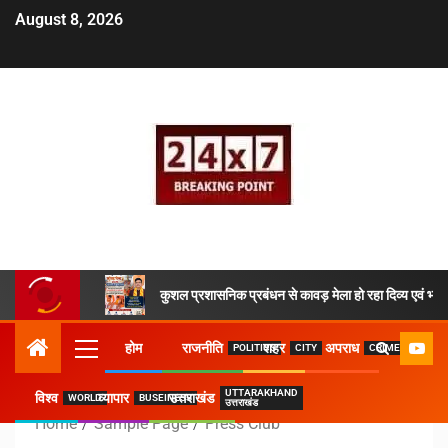
August 8, 2026
कुशल प्रशासनिक प्रबंधन से कावड़ मेला हो रहा दिव्य एवं भव्य
होम
राजनीति
शहर
अपराध
POLITICS
CITY
CRIME
UTTARAKHAND
विश्व
व्यापार
उत्तराखंड
WORLD
BUSEINESS
उत्तराखंड
Home
Sample Page
Press Club