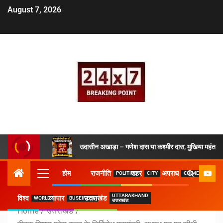
August 7, 2026
उदासीन अखाड़ा – गणेश दास या कश्मीर दास, मुखिया महंत ने 
होम
राजनीति
शहर
अपराध
POLITICS
CITY
CRIME
UTTARAKHAND
विश्व
व्यापार
उत्तराखंड
WORLD
BUSEINESS
उत्तराखंड
Home
उत्तराखंड