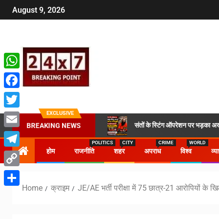
August 9, 2026
WhatsApp
Facebook
EXCLUSIVE
Twitter
संतों के स्टिंग ऑपरेशन पर भड़का अख
BREAKING NEWS
Email
POLITICS
CITY
CRIME
WORLD
होम
राजनीति
शहर
अपराध
विश्व
व्य
Telegram
Copy
Home
क्राइम
JE/AE भर्ती परीक्षा में 75 छात्र-21 आरोपियों के 
Link
Share