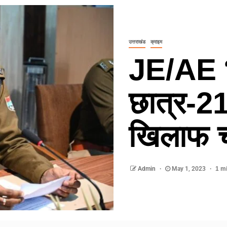
उत्तराखंड
क्राइम
JE/AE भर्
छात्र-21
खिलाफ च
Admin
May 1, 2023
1 m