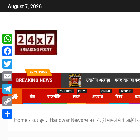
August 7, 2026
WhatsApp
Facebook
EXCLUSIVE
Twitter
उदासीन अखाड़ा – गणेश दास या कश्मी
BREAKING NEWS
Email
POLITICS
CITY
CRIME
WORLD
होम
राजनीति
शहर
अपराध
विश्व
व्य
Telegram
Copy
Home
क्राइम
Haridwar News भाजपा नेत्री मामले में वीआईपी की
Link
Share