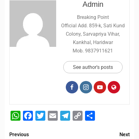
Admin
Breaking Point
Official Add. 859-k, Sati Kund
Colony, Sarvapriya Vihar,
Kankhal, Haridwar
Mob. 9837911621
See author's posts
WhatsApp
Facebook
Twitter
Email
Telegram
Copy
Share
Link
Previous
Next