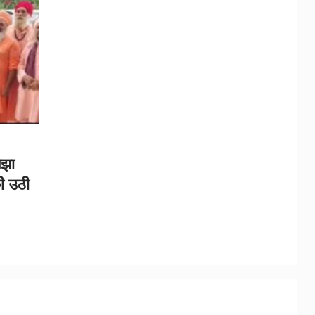
लझा
ी उठी