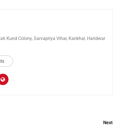
 Sati Kund Colony, Sarvapriya Vihar, Kankhal, Haridwar
sts
am
y
hare
Next