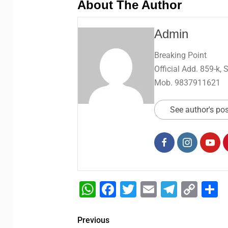
About The Author
Admin
Breaking Point
Official Add. 859-k,
Mob. 9837911621
See author's po
WhatsApp
Facebook
Twitter
Email
Telegr
Cop
S
Link
Previous