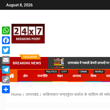
August 8, 2026
WhatsApp
Facebook
EXCLUSIVE
Twitter
उत्तराखंड में नकली डेयरी उत्पादों प
BREAKING NEWS
Email
POLITICS
CITY
CRIME
WORLD
होम
राजनीति
शहर
अपराध
विश्व
व्य
Telegram
Copy
Home
उत्तराखंड
साहित्यकार चन्द्रकुंवर बर्त्वाल के साहित्य को समे
Link
Share