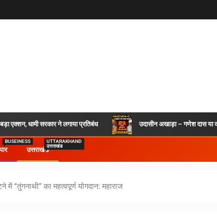
र बड़ा एक्शन, धामी सरकार ने लगाया प्रतिबंध
उदासीन अखाड़ा – गणेश दास या कश
BUSEINESS
UTTARAKHAND
उत्तराखंड
ापार
उत्तराखंड
टने में “तुंगनाथी” का महत्वपूर्ण योगदान: महाराज