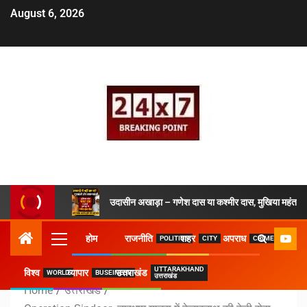
August 6, 2026
उदासीन अखाड़ा – गणेश दास या कश्मीर दास, मुखिया महंत ने 
होम
राजनीति
शहर
अपराध
POLITICS
CITY
CRIME
UTTARAKHAND
विश्व
व्यापार
उत्तराखंड
WORLD
BUSEINESS
उत्तराखंड
Home
उत्तराखंड