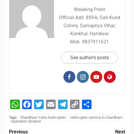
Breaking Point
Official Add. 859-k, Sati Kund
Colony, Sarvapriya Vihar,
Kankhal, Haridwar
Mob. 9837911621
See author's posts
WhatsApp
Facebook
Twitter
Email
Telegram
Copy
Share
Link
Chardham Yatra hailicopter
Helicopter service in chardham
Tags:
Operation Sindoor
Previous
Next