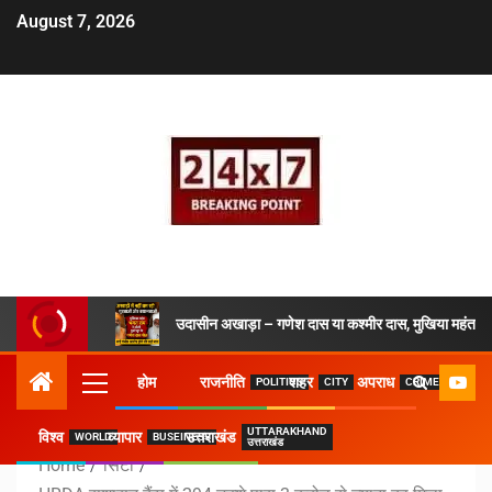
August 7, 2026
उदासीन अखाड़ा – गणेश दास या कश्मीर दास, मुखिया महंत ने 
होम
राजनीति
शहर
अपराध
POLITICS
CITY
CRIME
UTTARAKHAND
विश्व
व्यापार
उत्तराखंड
WORLD
BUSEINESS
उत्तराखंड
Home
सिटी