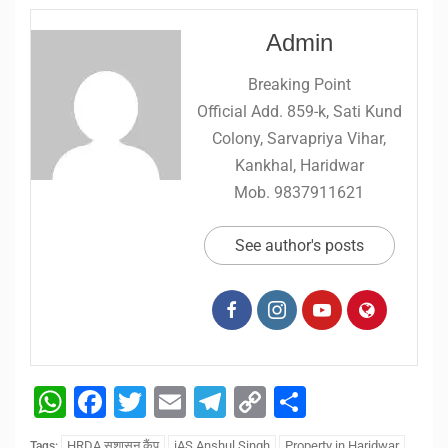
Admin
Breaking Point
Official Add. 859-k, Sati Kund
Colony, Sarvapriya Vihar,
Kankhal, Haridwar
Mob. 9837911621
See author's posts
WhatsApp
Facebook
Twitter
Email
Telegram
Copy
Share
Link
HRDA सुशासन कैंप
iAS Anshul Singh
Property in Haridwar
Tags: