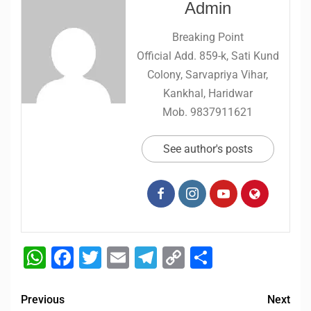
Admin
Breaking Point
Official Add. 859-k, Sati Kund
Colony, Sarvapriya Vihar,
Kankhal, Haridwar
Mob. 9837911621
See author's posts
WhatsApp
Facebook
Twitter
Email
Telegram
Copy
Share
Link
Previous
Next