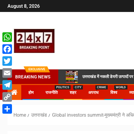
August 8, 2026
WhatsApp
Facebook
EXCLUSIVE
Twitter
उत्तराखंड में नकली डेयरी उत्पादों प
BREAKING NEWS
Email
POLITICS
CITY
CRIME
WORLD
होम
राजनीति
शहर
अपराध
विश्व
व्य
Telegram
Copy
Home
उत्तराखंड
Global investors summit-मुख्यमंत्री ने अधिक
Link
Share