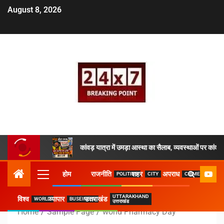
August 8, 2026
कांवड़ यात्रा में उमड़ा आस्था का सैलाब, व्यवस्थाओं पर क
होम
राजनीति
शहर
अपराध
POLITICS
CITY
CRIME
UTTARAKHAND
विश्व
व्यापार
उत्तराखंड
WORLD
BUSEINESS
उत्तराखंड
Home
Sample Page
world Pharmacy Day