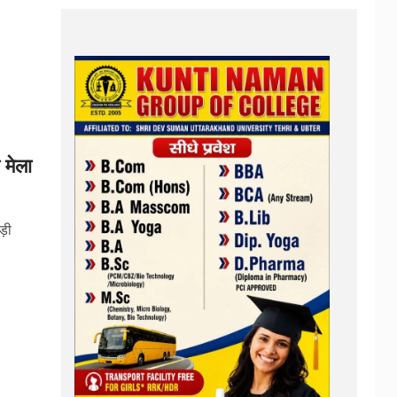
 मेला
ड़ी