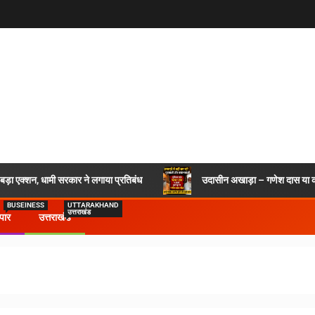
र बड़ा एक्शन, धामी सरकार ने लगाया प्रतिबंध
उदासीन अखाड़ा – गणेश दास या कश
BUSEINESS
UTTARAKHAND
उत्तराखंड
ापार
उत्तराखंड