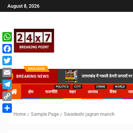
August 8, 2026
WhatsApp
Facebook
EXCLUSIVE
Twitter
उत्तराखंड में नकली डेयरी उत्पादों प
BREAKING NEWS
Email
POLITICS
CITY
CRIME
WORLD
होम
राजनीति
शहर
अपराध
विश्व
व्य
Telegram
Copy
Home
Sample Page
Swadeshi jagran manch
Link
Share