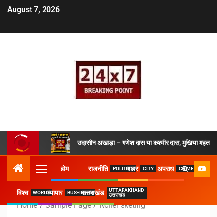
August 7, 2026
उदासीन अखाड़ा – गणेश दास या कश्मीर दास, मुखिया महंत ने 
होम
राजनीति
शहर
अपराध
POLITICS
CITY
CRIME
UTTARAKHAND
विश्व
व्यापार
उत्तराखंड
WORLD
BUSEINESS
उत्तराखंड
Home
Sample Page
Roller sketing