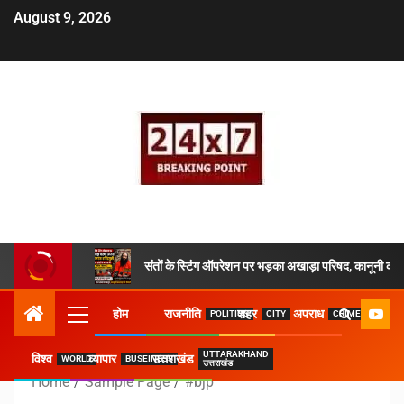
August 9, 2026
संतों के स्टिंग ऑपरेशन पर भड़का अखाड़ा परिषद, कानूनी कार्य
होम
राजनीति
शहर
अपराध
POLITICS
CITY
CRIME
UTTARAKHAND
विश्व
व्यापार
उत्तराखंड
WORLD
BUSEINESS
उत्तराखंड
Home
Sample Page
#bjp