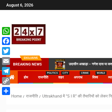
August 6, 2026
WhatsApp
Facebook
EXCLUSIVE
Twitter
उदासीन अखाड़ा – गणेश दास या कश्मी
BREAKING NEWS
Email
POLITICS
CITY
CRIME
WORLD
होम
राजनीति
शहर
अपराध
विश्व
व्य
Telegram
Copy
Home
राजनीति
Uttrakhand में “S I R” की तैयारियों को लेकर न
Link
Share