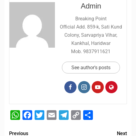
Admin
Breaking Point
Official Add. 859-k, Sati Kund
Colony, Sarvapriya Vihar,
Kankhal, Haridwar
Mob. 9837911621
See author's posts
WhatsApp
Facebook
Twitter
Email
Telegram
Copy
Share
Link
Previous
Next