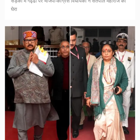
सड़को में गढ्ढों पर भाजपा-कांग्रेस विधायको ने सतपाल महाराज को
घेरा