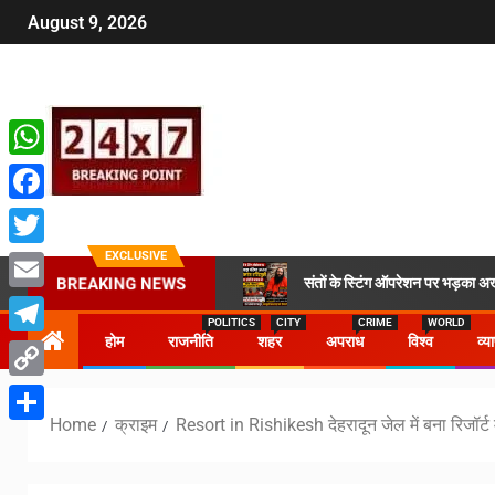
August 9, 2026
WhatsApp
Facebook
EXCLUSIVE
Twitter
संतों के स्टिंग ऑपरेशन पर भड़का अख
BREAKING NEWS
Email
POLITICS
CITY
CRIME
WORLD
होम
राजनीति
शहर
अपराध
विश्व
व्य
Telegram
Copy
Home
क्राइम
Resort in Rishikesh देहरादून जेल में बना रिजॉर्ट
Link
Share