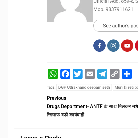
Official Add. 859-k,
Mob. 9837911621
See author's po
WhatsApp
Facebook
Twitter
Email
Telegr
Cop
S
Link
DGP Uttrakhand deepam seth
Muni ki reti p
Tags:
Previous
Drugs Department- ANTF के साथ मिलकर नशे
खिलाफ बड़ी कार्यवाही