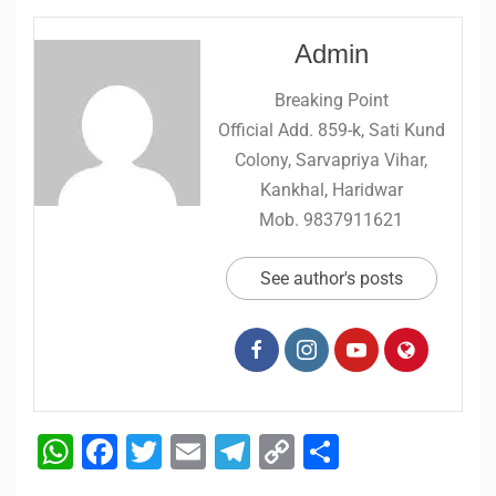
Admin
Breaking Point
Official Add. 859-k, Sati Kund
Colony, Sarvapriya Vihar,
Kankhal, Haridwar
Mob. 9837911621
See author's posts
WhatsApp
Facebook
Twitter
Email
Telegram
Copy
Share
Link