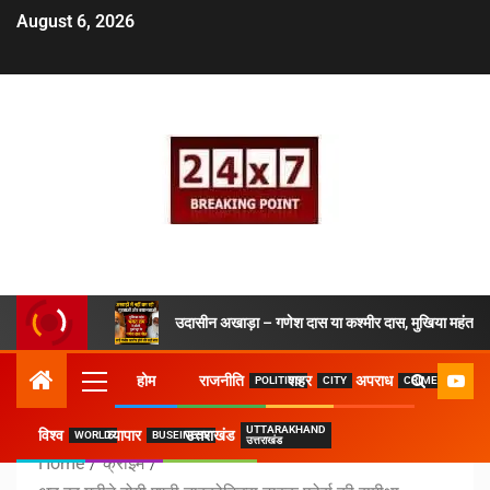
August 6, 2026
उदासीन अखाड़ा – गणेश दास या कश्मीर दास, मुखिया महंत ने 
होम
राजनीति
शहर
अपराध
POLITICS
CITY
CRIME
UTTARAKHAND
विश्व
व्यापार
उत्तराखंड
WORLD
BUSEINESS
उत्तराखंड
Home
क्राइम