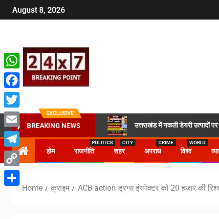
August 8, 2026
WhatsApp
Facebook
EXCLUSIVE
Twitter
उत्तराखंड में नकली डेयरी उत्पादों प
BREAKING NEWS
Email
POLITICS
CITY
CRIME
WORLD
होम
राजनीति
शहर
अपराध
विश्व
व्य
Telegram
Copy
Home
क्राइम
ACB action ड्रग्स इंस्पेक्टर को 20 हजार की रिश्व
Link
Share