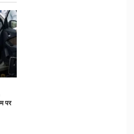
h
टम पर