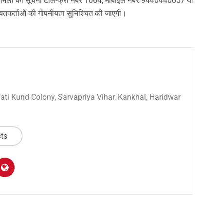
 मामलों की सूचना टोल-फ्री नंबर 1064, मोबाइल नंबर 9440440057 या
यतकर्ताओं की गोपनीयता सुनिश्चित की जाएगी।
 Sati Kund Colony, Sarvapriya Vihar, Kankhal, Haridwar
sts
am
y
hare