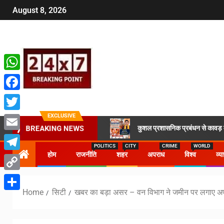
August 8, 2026
WhatsApp
Facebook
EXCLUSIVE
Twitter
कुशल प्रशासनिक प्रबंधन से कावड़ मे
BREAKING NEWS
Email
POLITICS
CITY
CRIME
WORLD
होम
राजनीति
शहर
अपराध
विश्व
व्य
Telegram
Copy
Home
सिटी
खबर का बड़ा असर – वन विभाग ने जमीन पर लगाए अपन
Link
Share