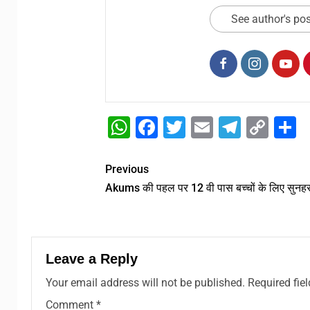
See author's po
WhatsApp
Facebook
Twitter
Email
Telegr
Cop
S
Link
Previous
Akums की पहल पर 12 वी पास बच्चों के लिए सुनह
Leave a Reply
Your email address will not be published.
Required fie
Comment
*