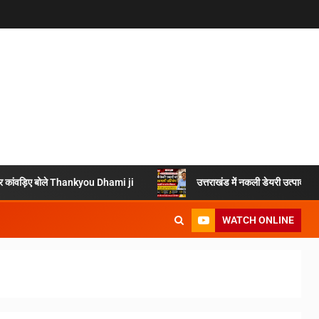
ओं पर कांवड़िए बोले Thankyou Dhami ji
उत्तराखंड में नकली डेयरी उत्पादों प
WATCH ONLINE