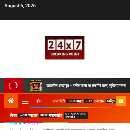
August 6, 2026
उदासीन अखाड़ा – गणेश दास या कश्मीर दास, मुखिया महंत ने 
होम
राजनीति
शहर
अपराध
POLITICS
CITY
CRIME
UTTARAKHAND
विश्व
व्यापार
उत्तराखंड
WORLD
BUSEINESS
उत्तराखंड
Home
सिटी