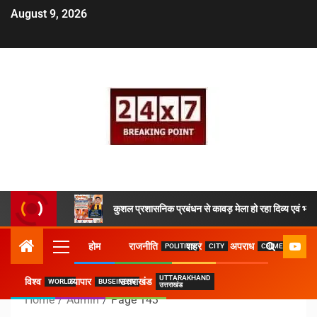
August 9, 2026
कुशल प्रशासनिक प्रबंधन से कावड़ मेला हो रहा दिव्य एवं भव्य
होम
राजनीति
शहर
अपराध
POLITICS
CITY
CRIME
UTTARAKHAND
विश्व
व्यापार
उत्तराखंड
WORLD
BUSEINESS
उत्तराखंड
Home
Admin
Page 143