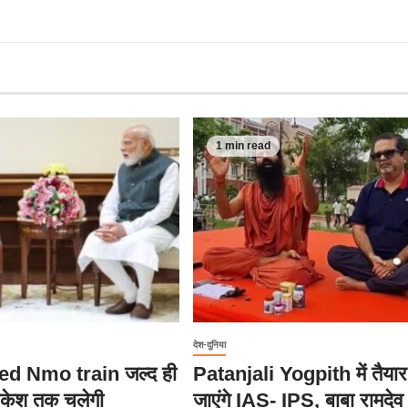
1 min read
देश-दुनिया
d Nmo train जल्द ही
Patanjali Yogpith में तैया
िकेश तक चलेगी
जाएंगे IAS- IPS, बाबा रामदेव