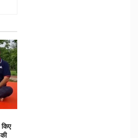
र किए
 की