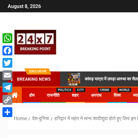
August 8, 2026
WhatsApp
Facebook
EXCLUSIVE
Twitter
कांवड़ यात्रा में उमड़ा आस्था का 
BREAKING NEWS
Email
POLITICS
CITY
CRIME
WORLD
होम
राजनीति
शहर
अपराध
विश्व
व्य
Telegram
Copy
Home
देश-दुनिया
हरिद्वार में महंत ने माना शादीशुदा होते हुए लिव 
Link
Share