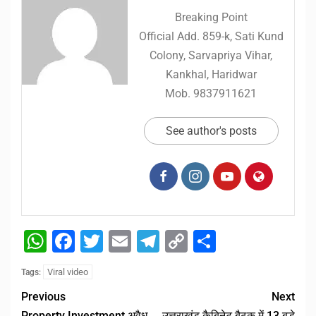
Breaking Point
Official Add. 859-k, Sati Kund
Colony, Sarvapriya Vihar,
Kankhal, Haridwar
Mob. 9837911621
See author's posts
WhatsApp
Facebook
Twitter
Email
Telegram
Copy
Share
Link
Viral video
Tags:
Previous
Next
Property Investment अवैध
उत्तराखंड कैबिनेट बैठक में 13 बड़े