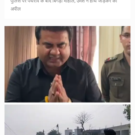
पुलिस पर पथराव के बाद बिगड़ा माहौल, उमेश ने हाथ जोड़कर की
अपील