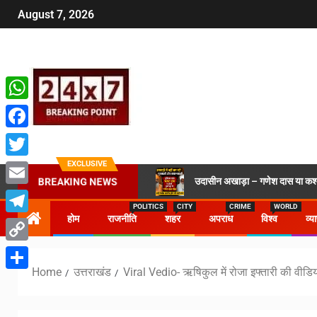
August 7, 2026
WhatsApp
Facebook
EXCLUSIVE
Twitter
उदासीन अखाड़ा – गणेश दास या कश्मी
BREAKING NEWS
Email
POLITICS
CITY
CRIME
WORLD
होम
राजनीति
शहर
अपराध
विश्व
व्य
Telegram
Copy
Home
उत्तराखंड
Viral Vedio- ऋषिकुल में रोजा इफ्तारी की वीडि
Link
Share