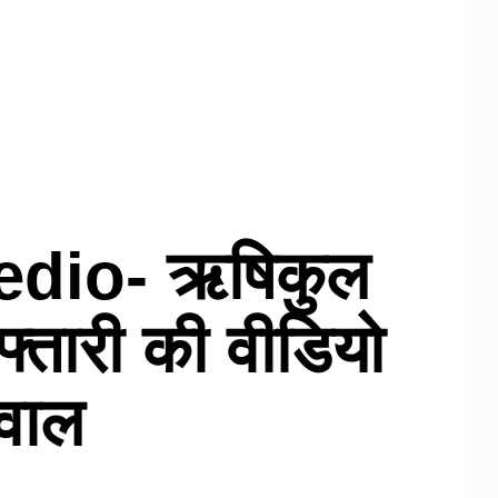
edio- ऋषिकुल
इफ्तारी की वीडियो
बवाल