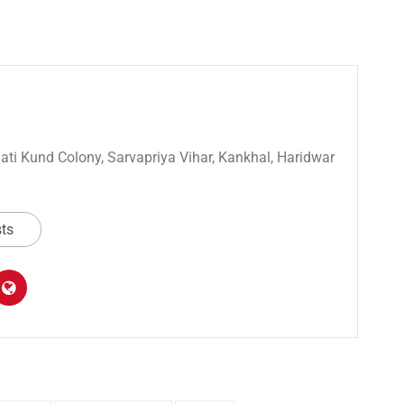
 Sati Kund Colony, Sarvapriya Vihar, Kankhal, Haridwar
sts
am
y
hare