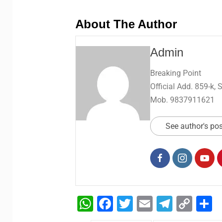
About The Author
Admin
Breaking Point
Official Add. 859-k,
Mob. 9837911621
See author's po
WhatsApp
Facebook
Twitter
Email
Telegr
Cop
S
Link