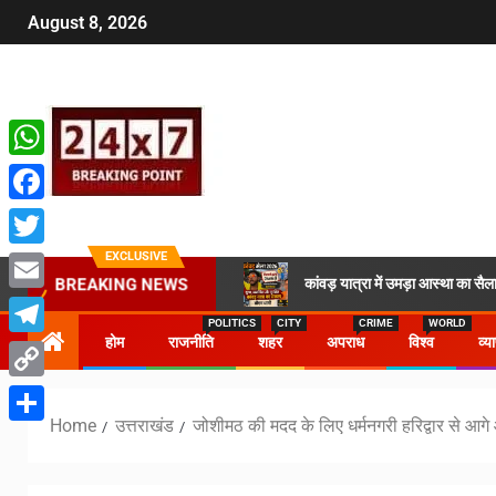
August 8, 2026
WhatsApp
Facebook
EXCLUSIVE
Twitter
कांवड़ यात्रा में उमड़ा आस्था का 
BREAKING NEWS
Email
POLITICS
CITY
CRIME
WORLD
होम
राजनीति
शहर
अपराध
विश्व
व्य
Telegram
Copy
Home
उत्तराखंड
जोशीमठ की मदद के लिए धर्मनगरी हरिद्वार से आग
Link
Share