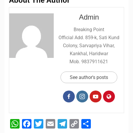
About The Author
Admin
Breaking Point
Official Add. 859-k, Sati Kund
Colony, Sarvapriya Vihar,
Kankhal, Haridwar
Mob. 9837911621
See author's posts
WhatsApp
Facebook
Twitter
Email
Telegram
Copy
Share