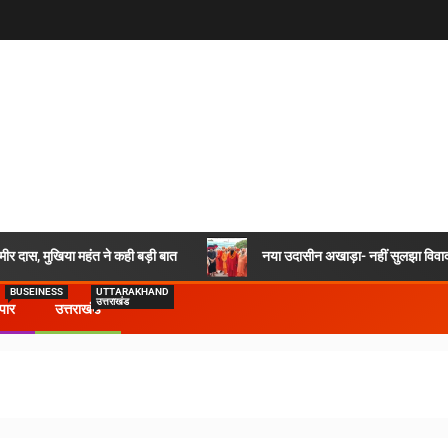
र दास, मुखिया महंत ने कही बड़ी बात
नया उदासीन अखाड़ा- नहीं सुलझा विवाद,
BUSEINESS
UTTARAKHAND
उत्तराखंड
ापार
उत्तराखंड