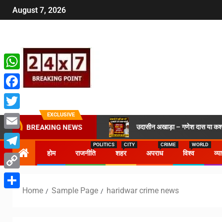
August 7, 2026
WhatsApp
Facebook
EXCLUSIVE
Twitter
उदासीन अखाड़ा – गणेश दास या कश्मी
BREAKING NEWS
Email
POLITICS
CITY
CRIME
WORLD
होम
राजनीति
शहर
अपराध
विश्व
व्य
Telegram
Copy
Home
Sample Page
haridwar crime news
Link
Share