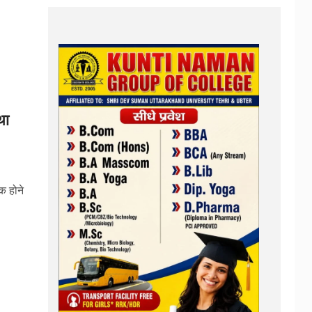
था
क होने