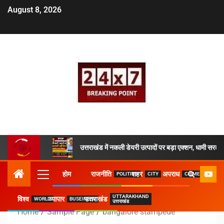
August 8, 2026
उत्तराखंड में नकली डेयरी उत्पादों पर बड़ा एक्शन, धामी सरकार
होम
राजनीति
शहर
अपराध
POLITICS
CITY
CRIME
UTTARAKHAND
विश्व
व्यापार
उत्तराखंड
WORLD
BUSEINESS
उत्तराखंड
Home
Sample Page
bangalore stampede