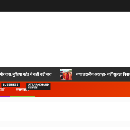
र दास, मुखिया महंत ने कही बड़ी बात
नया उदासीन अखाड़ा- नहीं सुलझा विवाद,
BUSEINESS
UTTARAKHAND
उत्तराखंड
ापार
उत्तराखंड