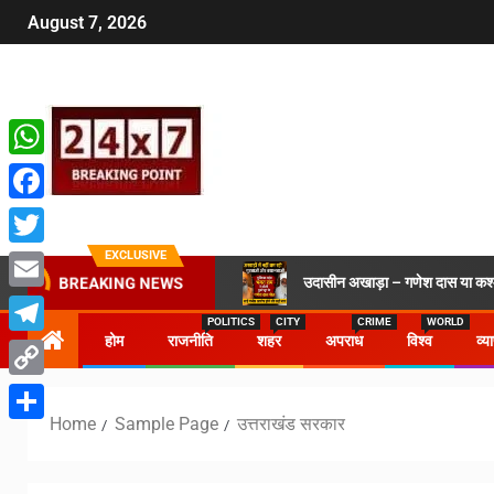
August 7, 2026
WhatsApp
Facebook
EXCLUSIVE
Twitter
उदासीन अखाड़ा – गणेश दास या कश्मी
BREAKING NEWS
Email
POLITICS
CITY
CRIME
WORLD
होम
राजनीति
शहर
अपराध
विश्व
व्य
Telegram
Copy
Home
Sample Page
उत्तराखंड सरकार
Link
Share