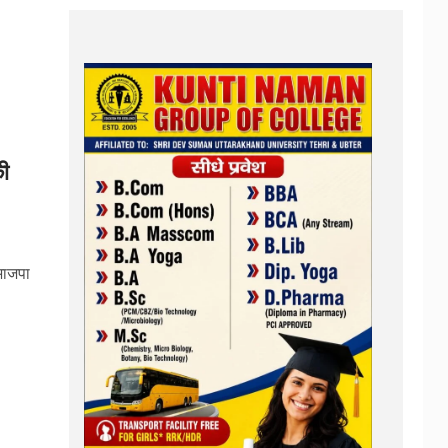
ी
भाजपा