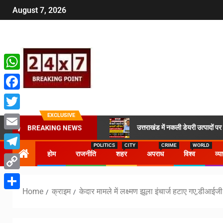
August 7, 2026
WhatsApp
Facebook
EXCLUSIVE
Twitter
उत्तराखंड में नकली डेयरी उत्पादों प
BREAKING NEWS
Email
POLITICS
CITY
CRIME
WORLD
होम
राजनीति
शहर
अपराध
विश्व
व्य
Telegram
Copy
Home
क्राइम
केदार मामले में लक्ष्मण झूला इंचार्ज हटाए गए,डीआईजी 
Link
Share