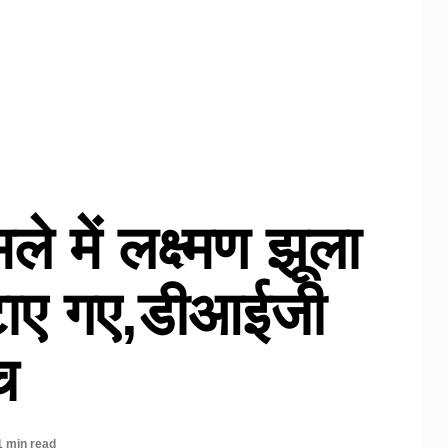
ले में लक्ष्मण झूला
हटाए गए,डीआईजी
च
1 min read