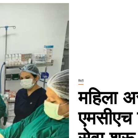
सिटी
महिला अ
एमसीएच व