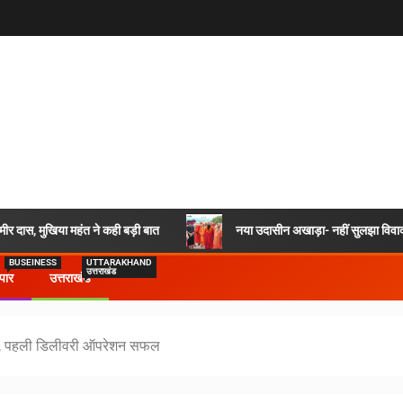
र दास, मुखिया महंत ने कही बड़ी बात
नया उदासीन अखाड़ा- नहीं सुलझा विवाद,
BUSEINESS
UTTARAKHAND
उत्तराखंड
ापार
उत्तराखंड
ुरू, पहली डिलीवरी ऑपरेशन सफल