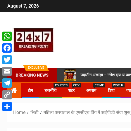
August 7, 2026
WhatsApp
Facebook
EXCLUSIVE
Twitter
उदासीन अखाड़ा – गणेश दास या कश्मी
BREAKING NEWS
Email
POLITICS
CITY
CRIME
WORLD
होम
राजनीति
शहर
अपराध
विश्व
व्य
Telegram
Copy
Home
सिटी
महिला अस्पताल के एमसीएच विंग में आईपीडी सेवा श
Link
Share