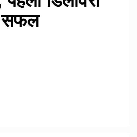
ू, पहली डिलीवरी
 सफल