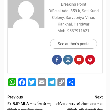
Breaking Point
Official Add. 859-k, Sati Kund
Colony, Sarvapriya Vihar,
Kankhal, Haridwar
Mob. 9837911621
See author's posts
WhatsApp
Facebook
Twitter
Email
Telegram
Copy
Share
Link
Previous
Next
Ex BJP MLA – उर्मिला के नए
उर्मिला सनावर को लेकर आया नया