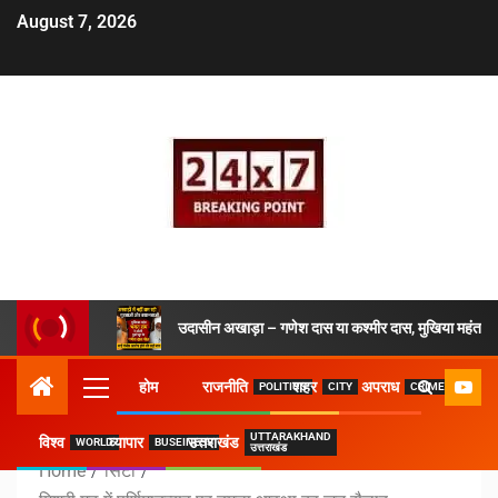
August 7, 2026
उदासीन अखाड़ा – गणेश दास या कश्मीर दास, मुखिया महंत ने 
होम
राजनीति
शहर
अपराध
POLITICS
CITY
CRIME
UTTARAKHAND
विश्व
व्यापार
उत्तराखंड
WORLD
BUSEINESS
उत्तराखंड
Home
सिटी