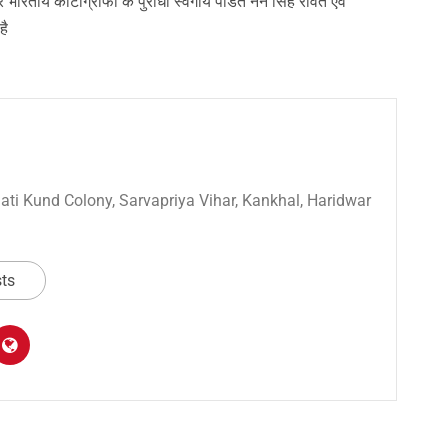
 भारतीय कार्टोग्राफी के पुरोधा स्वर्गीय पंडित नैन सिंह रावत एवं
है
 Sati Kund Colony, Sarvapriya Vihar, Kankhal, Haridwar
sts
am
y
hare