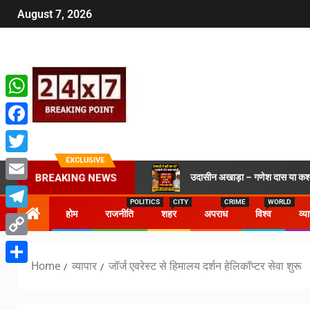
August 7, 2026
WhatsApp
Facebook
EXCLUSIVE
Twitter
उदासीन अखाड़ा – गणेश दास या कश्मी
BREAKING NEWS
Email
POLITICS
CITY
CRIME
WORLD
होम
राजनीति
शहर
अपराध
विश्व
व्य
Telegram
Copy
Home
व्यापार
जॉर्ज एवरेस्ट से हिमालय दर्शन हेलिकॉप्टर सेवा शुरू
Link
Share