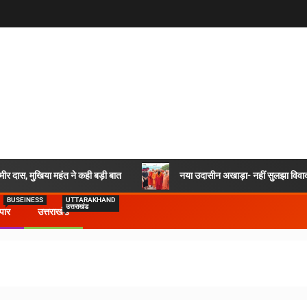
र दास, मुखिया महंत ने कही बड़ी बात
नया उदासीन अखाड़ा- नहीं सुलझा विवाद,
BUSEINESS
UTTARAKHAND
उत्तराखंड
ापार
उत्तराखंड