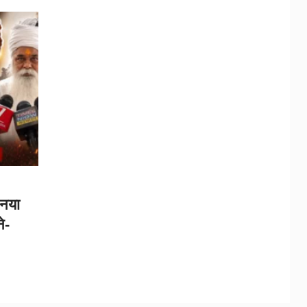
नया
े-