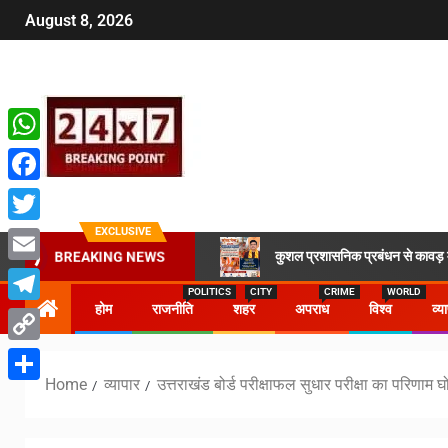
August 8, 2026
WhatsApp
Facebook
EXCLUSIVE
Twitter
कुशल प्रशासनिक प्रबंधन से कावड़ मे
BREAKING NEWS
Email
POLITICS
CITY
CRIME
WORLD
होम
राजनीति
शहर
अपराध
विश्व
व्य
Telegram
Copy
Home
व्यापार
उत्तराखंड बोर्ड परीक्षाफल सुधार परीक्षा का परिणाम 
Link
Share