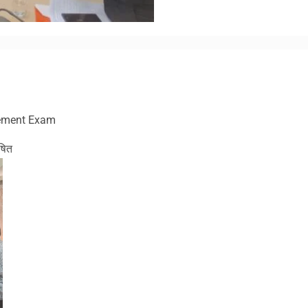
am
y
hare
vement Exam
ोषित