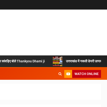
ओं पर कांवड़िए बोले Thankyou Dhami ji
उत्तराखंड में नकली डेयरी उत्पादों प
WATCH ONLINE