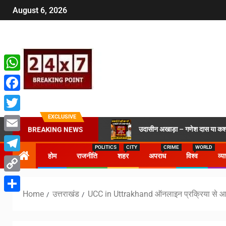
August 6, 2026
WhatsApp
Facebook
EXCLUSIVE
Twitter
उदासीन अखाड़ा – गणेश दास या कश्मी
BREAKING NEWS
Email
POLITICS
CITY
CRIME
WORLD
होम
राजनीति
शहर
अपराध
विश्व
व्य
Telegram
Copy
Home
उत्तराखंड
UCC in Uttrakhand ऑनलाइन प्रक्रिया से आ
Link
Share