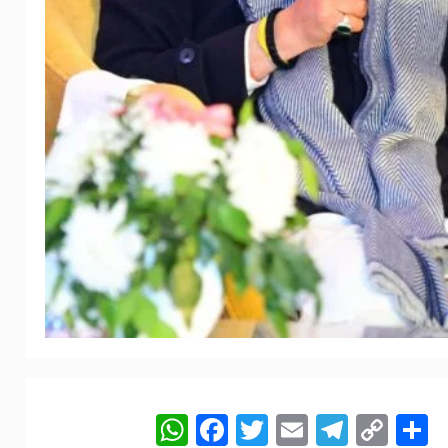
WhatsApp
Facebook
Twitter
Email
Telegr
Cop
S