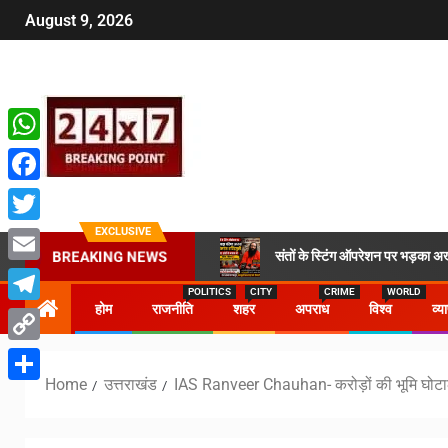
August 9, 2026
WhatsApp
Facebook
EXCLUSIVE
Twitter
संतों के स्टिंग ऑपरेशन पर भड़का अख
BREAKING NEWS
Email
POLITICS
CITY
CRIME
WORLD
होम
राजनीति
शहर
अपराध
विश्व
व्य
Telegram
Copy
Home
उत्तराखंड
IAS Ranveer Chauhan- करोड़ों की भूमि घोटाले 
Link
Share