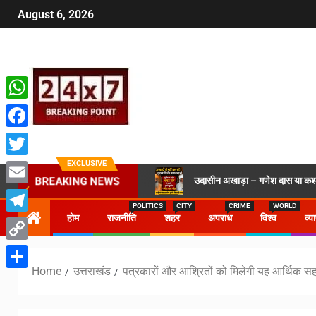
August 6, 2026
WhatsApp
Facebook
EXCLUSIVE
Twitter
उदासीन अखाड़ा – गणेश दास या कश्मी
BREAKING NEWS
Email
POLITICS
CITY
CRIME
WORLD
होम
राजनीति
शहर
अपराध
विश्व
व्य
Telegram
Copy
Home
उत्तराखंड
पत्रकारों और आश्रितों को मिलेगी यह आर्थिक स
Link
Share