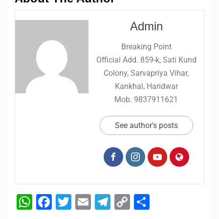
Admin
Breaking Point
Official Add. 859-k, Sati Kund
Colony, Sarvapriya Vihar,
Kankhal, Haridwar
Mob. 9837911621
See author's posts
WhatsApp
Facebook
Twitter
Email
Telegram
Copy
Share
Link