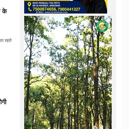
 के
ित रहते
होगी