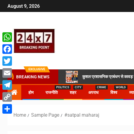
August 9, 2026
WhatsApp
Facebook
EXCLUSIVE
Twitter
कुशल प्रशासनिक प्रबंधन से कावड़ मे
BREAKING NEWS
Email
POLITICS
CITY
CRIME
WORLD
होम
राजनीति
शहर
अपराध
विश्व
व्य
Telegram
Copy
Home
Sample Page
#satpal maharaj
Link
Share