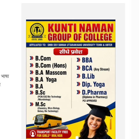
 भाषा
प