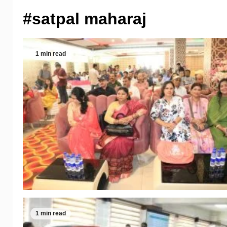
#satpal maharaj
1 min read
1 min read