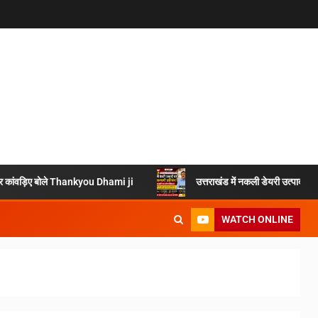
ओं पर कांवड़िए बोले Thankyou Dhami ji
उत्तराखंड में नकली डेयरी उत्पादों प
WATCH ONLINE